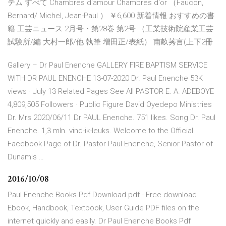
テム すべて Chambres d'amour Chambres d'or （Faucon,
Bernard/ Michel, Jean-Paul ） ￥6,600 新着情報 おすすめの書
籍 工芸ニュース 2月号・第28巻 第2号 （工業技術院産業工芸
試験所/編 大村一郎/他 執筆 増田正/表紙） 南畝莠言(上下2冊
Gallery – Dr Paul Enenche GALLERY FIRE BAPTISM SERVICE
WITH DR PAUL ENENCHE 13-07-2020 Dr. Paul Enenche 53K
views · July 13 Related Pages See All PASTOR E. A. ADEBOYE
4,809,505 Followers · Public Figure David Oyedepo Ministries
Dr. Mrs 2020/06/11 Dr PAUL Enenche. 751 likes. Song Dr. Paul
Enenche. 1,3 mln. vind-ik-leuks. Welcome to the Official
Facebook Page of Dr. Pastor Paul Enenche, Senior Pastor of
Dunamis …
2016/10/08
Paul Enenche Books Pdf Download.pdf - Free download
Ebook, Handbook, Textbook, User Guide PDF files on the
internet quickly and easily. Dr Paul Enenche Books Pdf