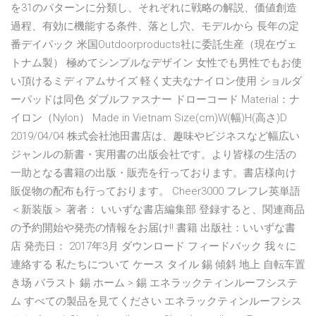
を31のパターンに分類し、それぞれに戦略の解説、価値創造
過程、有効に機能する条件、落とし穴、モデルから 長年の定
番デイパック 米国Outdoorproducts社に委託生産（現在ヴェ
トナム製） 極めてシンプルなデザイン 女性でも男性でもお使
い頂けるミディアムサイズ 軽く丈夫なナイロン使用 ショルダ
ーパッドは同色 ダブルファスナー ドローコード Material：ナ
イロン（Nylon） Made in Vietnam Size(cm)W(幅)H(高さ)D
2019/04/04 株式会社池田書店は、趣味やビジネスなど幅広い
ジャンルの新書・実用書の出版会社です。より皆様の生活の
一助となる書籍の出版・販売を行っております。書店様向け
販促物の配布も行っております。 Cheer3000 フレフレ英単語
＜新装版＞ 著者： いいずな書店編集部 登録すると、関連商品
の予約開始や発売の情報をお届け!! 書籍 出版社：いいずな書
店 発売日： 2017年3月 ダウンロード フィードバック 我々に
連絡する 私たちについて ケース タイル 錫 傾斜 地上 自転车置
き场 バラスト 錫 ホーム > 錫 エネラックティンルーフシステ
ム すべての製品を見てください エネラックティンルーフシス