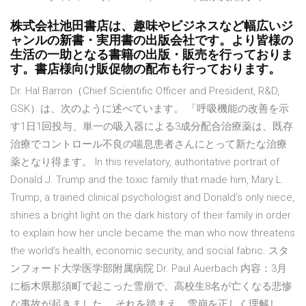
株式会社池田書店は、趣味やビジネスなど幅広いジ
ャンルの新書・実用書の出版会社です。より皆様の
生活の一助となる書籍の出版・販売を行っておりま
す。書店様向け販促物の配布も行っております。
Dr. Hal Barron（Chief Scientific Officer and President, R&D,
GSK）は、次のように述べています。 「呼吸機能の改善を示
す1日1回投与、単一の吸入器による3成分配合治療薬は、既存
治療でコントロール不良の喘息患者さんにとって新たな治療
薬となり得ます。 In this revelatory, authoritative portrait of
Donald J. Trump and the toxic family that made him, Mary L.
Trump, a trained clinical psychologist and Donald’s only niece,
shines a bright light on the dark history of their family in order
to explain how her uncle became the man who now threatens
the world’s health, economic security, and social fabric. スタ
ンフォード大学医学部附属病院 Dr. Paul Auerbach 内容：3月
に栃木県那須町で起こった雪崩で、高校生8名が亡くなる悲惨
な事故が起きました。 それを踏まえ、雪崩を正しく理解し、