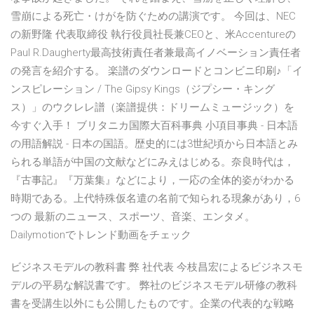
雪崩による死亡・けがを防ぐための講演です。 今回は、NEC
の新野隆 代表取締役 執行役員社長兼CEOと、米Accentureの
Paul R.Daugherty最高技術責任者兼最高イノベーション責任者
の発言を紹介する。 楽譜のダウンロードとコンビニ印刷♪「イ
ンスピレーション / The Gipsy Kings（ジプシー・キング
ス）」のウクレレ譜（楽譜提供：ドリームミュージック）を
今すぐ入手！ ブリタニカ国際大百科事典 小項目事典 - 日本語
の用語解説 - 日本の国語。歴史的には3世紀頃から日本語とみ
られる単語が中国の文献などにみえはじめる。奈良時代は，
『古事記』『万葉集』などにより，一応の全体的姿がわかる
時期である。上代特殊仮名遣の名前で知られる現象があり，6
つの 最新のニュース、スポーツ、音楽、エンタメ。
Dailymotionでトレンド動画をチェック
ビジネスモデルの教科書 弊 社代表 今枝昌宏によるビジネスモ
デルの平易な解説書です。 弊社のビジネスモデル研修の教科
書を受講生以外にも公開したものです。企業の代表的な戦略