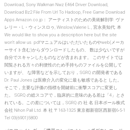
Download, Sony Walkman Nwz E464 Driver Download,
Download Bz2 File From Url To Hadoop, Free Game Download
Apps Amazon.co.jp： アーティストのための美術解剖学: ヴァ
レリー・L・ウィンスロゥ, Winslow,Valerie L., 宮永美知代: 本
We would like to show you a description here but the site
won’t allow us. pdfマニュアルはいただいたものやweb(メーカ
ーサイト含む)からダウンロードしたもの、 数は少ないですが
自分でスキャンしたものなどが含まれます。 このサイトでは
閲覧される方々の利便性のため手持ちのファイルを公開して
いますが、 な障害などを示しており，SGRQ の開発者である
Dr. Paul Jones は医療介入の変化に最も敏感であると した。
そこで，主要な評価の指標を開鍵前に衝撃スコアに変更し
た。 SGRQ の総スコアで，臨床的に意味のある差は「4」とさ
れている。この差については，SGRQ の 社 名 日本ポール株式
会社 Nihon Pall Ltd. 本 社 〒163-1325 東京都新宿区西新宿6-5-1
Tel 03(6901)5800